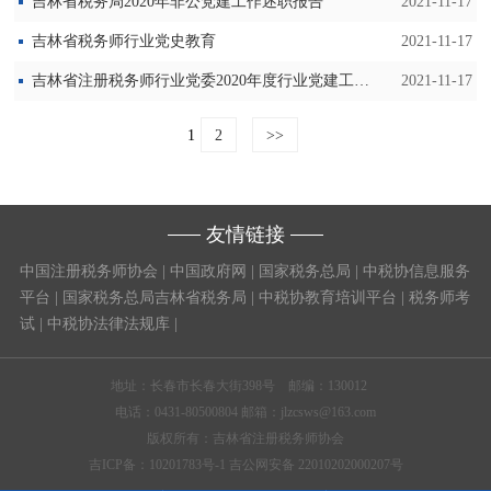
吉林省税务局2020年非公党建工作述职报告
2021-11-17
吉林省税务师行业党史教育
2021-11-17
吉林省注册税务师行业党委2020年度行业党建工作情况报告
2021-11-17
1
2
>>
友情链接
中国注册税务师协会
|
中国政府网
|
国家税务总局
|
中税协信息服务
平台
|
国家税务总局吉林省税务局
|
中税协教育培训平台
|
税务师考
试
|
中税协法律法规库
|
地址：长春市长春大街398号 邮编：130012
电话：0431-80500804 邮箱：jlzcsws@163.com
版权所有：吉林省注册税务师协会
吉ICP备：10201783号-1 吉公网安备 22010202000207号